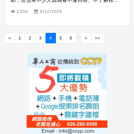
助，但也有不少人因為看不懂內容、不了解程...
2334
6/12/2026
…
<
1
2
3
4
5
6
>
>>