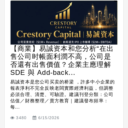
【商業】易誠资本和您分析“在出
售公司时帳面利潤不高，公司是
否還有出售價值？企業主應理解
SDE 與 Add-back...
易誠资本是您公司买卖的桥梁 ，許多中小企業的
報表淨利不完全反映老闆實際經濟利益，但調整
必須合理、清楚、可驗證。建議刊登分類：公司
估值／財務整理／賣方教育｜建議發布頻率：
每...
3480
6/15/2026