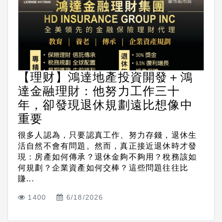
【理财】鴻達地產投資開發＋鴻
達金融理財：他努力工作三十
年，卻發現退休規劃遠比想像中
重要
很多人認為，只要認真工作、努力存錢，退休生
活自然不會有問題。然而，真正接近退休時才發
現：房產如何傳承？退休金夠不夠用？稅務該如
何規劃？企業資產如何交棒？這些問題往往比
賺...
1400
6/18/2026