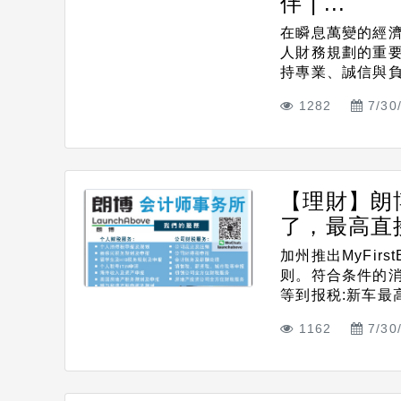
伴 | ...
在瞬息萬變的經
人財務規劃的重要
持專業、誠信與負責
1282
7/30
【理財】朗
了，最高直接
加州推出MyFir
则。符合条件的
等到报税:新车最高.
1162
7/30