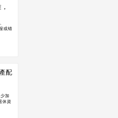
难，
、
报或错
產配
不少加
退休資