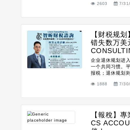
2603
7/31
【财税规划
错失数万美
CONSULTIN
企业退休规划进
一个共同习惯。
报税；退休规划则留
1888
7/30
【報稅】專
CS ACC