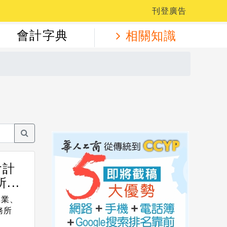
刊登廣告
會計字典
相關知識
會計
...
專業、
務所