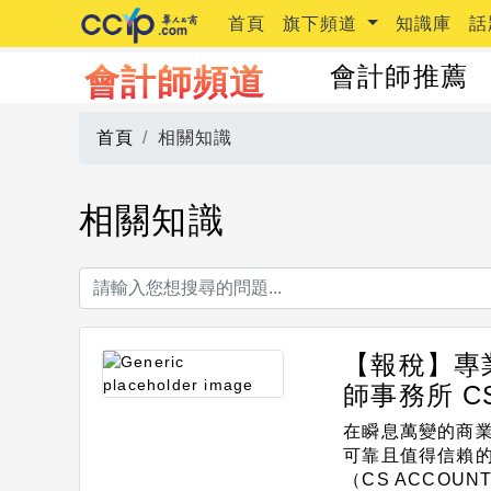
首頁
旗下頻道
知識庫
話
會計師推薦
會計師頻道
首頁
相關知識
相關知識
【報稅】專
師事務所 CS
在瞬息萬變的商
可靠且值得信賴的
（CS ACCOUNT