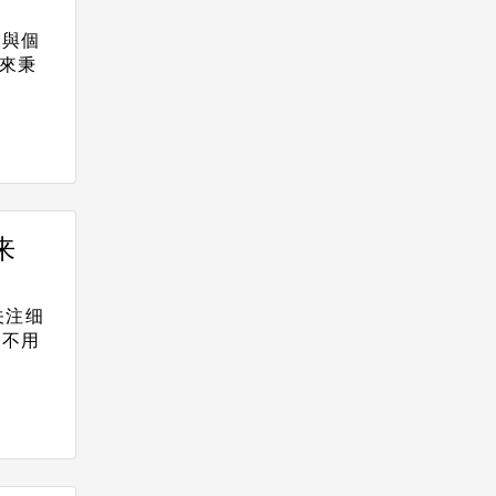
展與個
年來秉
来
关注细
，不用