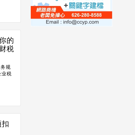
你的
财税
税务规
项企业税
预扣