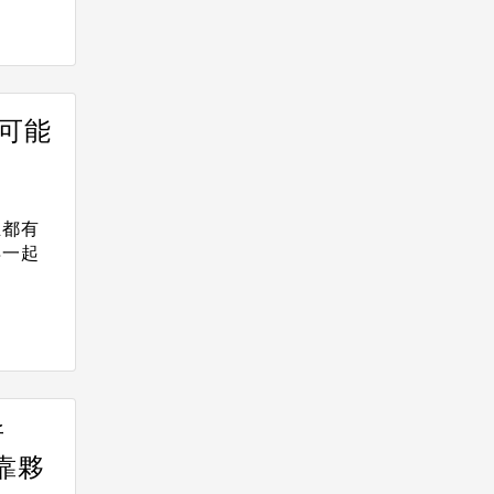
可能
主都有
再一起
所
靠夥