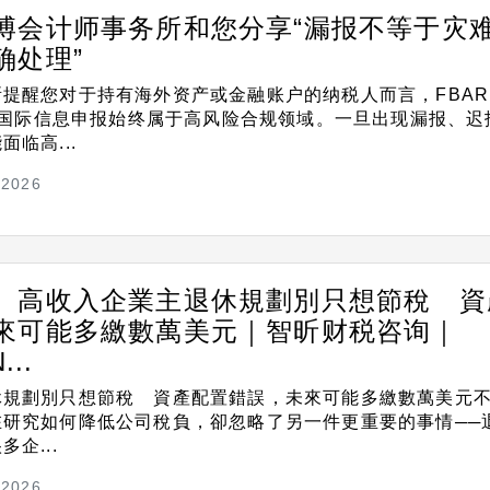
博会计师事务所和您分享“漏报不等于灾
确处理”
提醒您对于持有海外资产或金融账户的纳税人而言，FBAR
各类国际信息申报始终属于高风险合规领域。一旦出现漏报、迟
临高...
/2026
】高收入企業主退休規劃別只想節稅 資
來可能多繳數萬美元｜智昕财税咨询｜
...
休規劃別只想節稅 資產配置錯誤，未來可能多繳數萬美元
在研究如何降低公司稅負，卻忽略了另一件更重要的事情──
企...
/2026