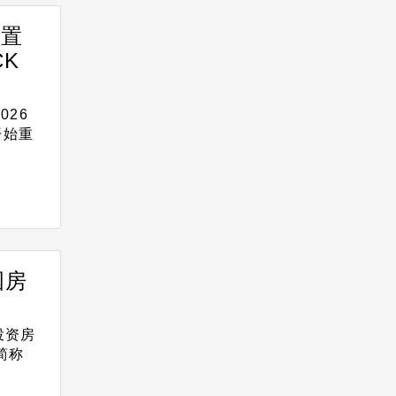
配置
K
026
开始重
国房
投资房
，简称