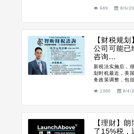
689
8/5/2
【财税规划
公司可能已
咨询...
新税法实施后，
划时机最近，美国《O
务政策调整，包括.
1380
8/4/
【理財】朗
了15%税