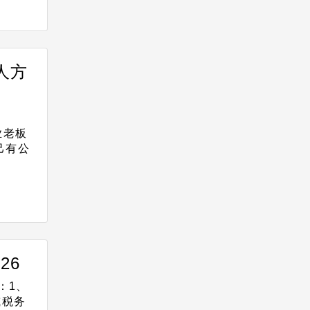
人方
业老板
己有公
26
：1、
或税务