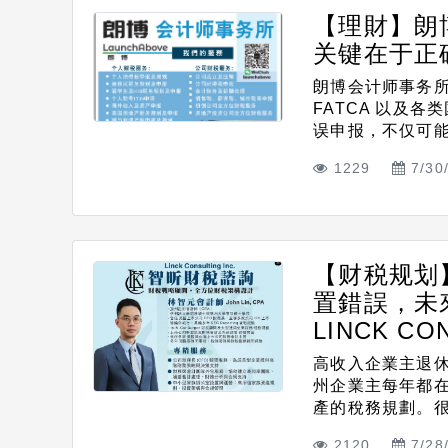
【理財】朗
关键在于正
朗博会计师事务所
FATCA 以及
误申报，不仅可能面
1229
7/30
【财税规划
置錯誤，未
LINCK CON
高收入企業主退
州企業主每年都
產的稅務規劃。很多
2120
7/28