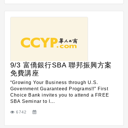
9/3 富僑銀行SBA 聯邦振興方案
免費講座
“Growing Your Business through U.S.
Government Guaranteed Programs!!” First
Choice Bank invites you to attend a FREE
SBA Seminar to l...
6742