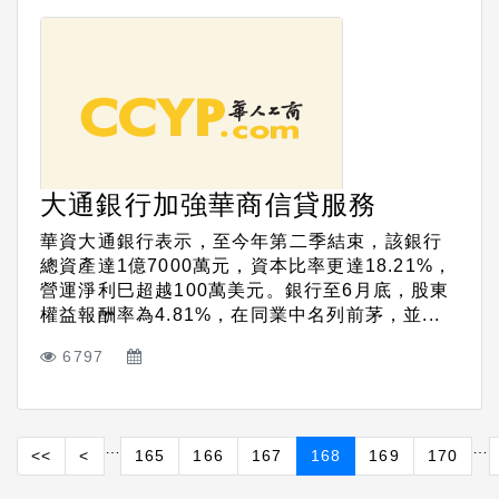
大通銀行加強華商信貸服務
華資大通銀行表示，至今年第二季結束，該銀行
總資產達1億7000萬元，資本比率更達18.21%，
營運淨利巳超越100萬美元。銀行至6月底，股東
權益報酬率為4.81%，在同業中名列前茅，並...
6797
…
…
<<
<
165
166
167
168
169
170