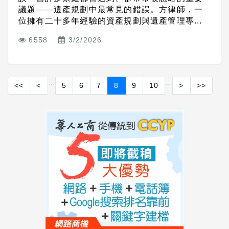
議題——遺產規劃中最常見的錯誤。方律師，一
位擁有二十多年經驗的資產規劃與遺產管理專...
6558
3/2/2026
…
…
<<
<
5
6
7
8
9
10
>
>>